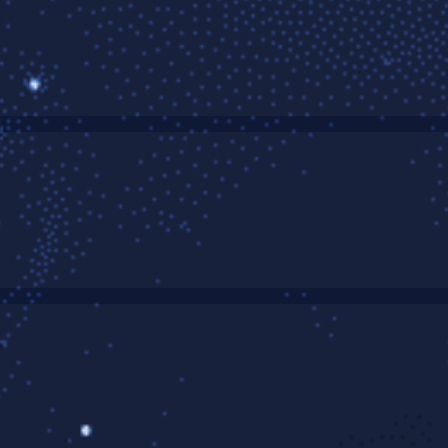
是平台运营的基本责任。我们
范多类潜在风险。
我们不仅构建
持跨设备安全同步，增强访问防护
杏彩体育 · 应用版本更新日志