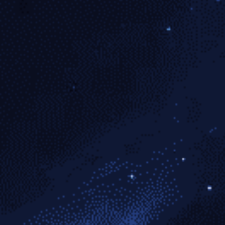
冷启动时间优化，首页加载效率提升约 30%
杏彩体育-杏彩体育
全面升