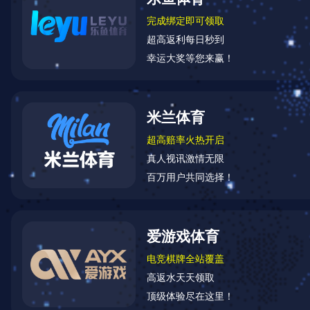
数据安全 全方位防护
在杏彩体育平台，数据防护不仅是底层机制，更
从用户访问到操作全流程建立安全通道，有效防
多重加密策略，防止数据泄露
AI 风控引擎，监测账户异常行为
杏彩体育-杏彩体育官方网站-xcsports支