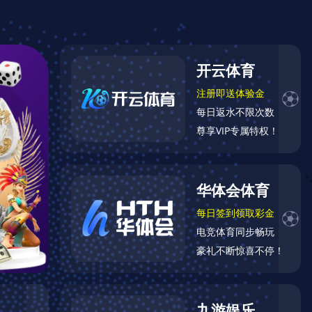
注册入口
数据洞察
互动社区