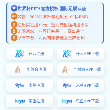
从这里开始
覆盖实时赛事、专业数据、高清视频，
杏彩体育
APP
与网页版为您提供便捷的体育服务。
APP下载
网页版入口
首页
/
体育报道
/ 正文
2026-06-22 12:50
43 次阅读
英超赛季最佳年轻球员候选名单揭晓谢尔