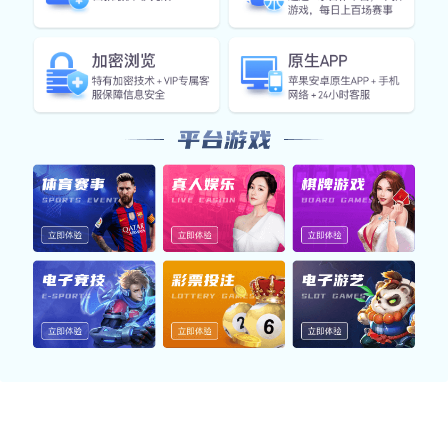
化解对方的进攻威胁。此外，他也具备一定的进攻能
力，偶尔参与进攻并打入关键进球，为球队增添了更
多变数。
2、技术特点与风格
谢尔基以其细腻的脚下技术而闻名，他善于运用各种
花式技巧来摆脱防守者，并且能够保持冷静进行精准
传递。通过他的控球能力，球队得以掌控比赛节奏，
这对于任何一支志在争顶冠军的队伍都是极为重要
的。
梅努则更注重速度与力量结合，通过快速跑动寻找机
会。他常常利用自己的身体素质进行冲击，对手很难
阻挡他的突破。这样独特的风格，使得梅努成为了英
超最受欢迎的新星之一。